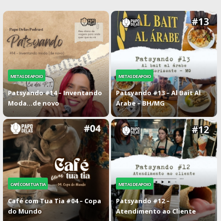
METAS DE APOIO
METAS DE APOIO
Patsyando #14 – Inventando
Patsyando #13 – Al Bait Al
Moda…de novo
Arabe – BH/MG
CAFÉ COM TUA TIA
METAS DE APOIO
Café com Tua Tia #04 – Copa
Patsyando #12 –
do Mundo
Atendimento ao Cliente