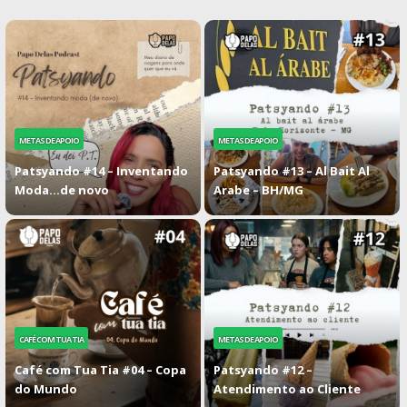
METAS DE APOIO
METAS DE APOIO
Patsyando #14 – Inventando
Patsyando #13 – Al Bait Al
Moda…de novo
Arabe – BH/MG
CAFÉ COM TUA TIA
METAS DE APOIO
Café com Tua Tia #04 – Copa
Patsyando #12 –
do Mundo
Atendimento ao Cliente