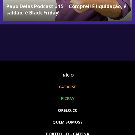
Papo Delas Podcast #15 – Comprei! É liquidação, é
saldão, é Black Friday!
INÍCIO
CATARSE
PICPAY
ORELO.CC
QUEM SOMOS?
PORTFÓLIO – CAFEÍNA