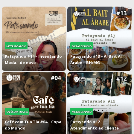
METAS DE APOIO
METAS DE APOIO
Patsyando #14 – Inventando
Patsyando #13 – Al Bait Al
Moda…de novo
Arabe – BH/MG
CAFÉ COM TUA TIA
METAS DE APOIO
Café com Tua Tia #04 – Copa
Patsyando #12 –
do Mundo
Atendimento ao Cliente