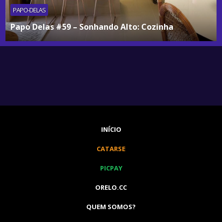
PAPO-DELAS
Papo Delas #59 – Sonhando Alto: Cozinha
INÍCIO
CATARSE
PICPAY
ORELO.CC
QUEM SOMOS?