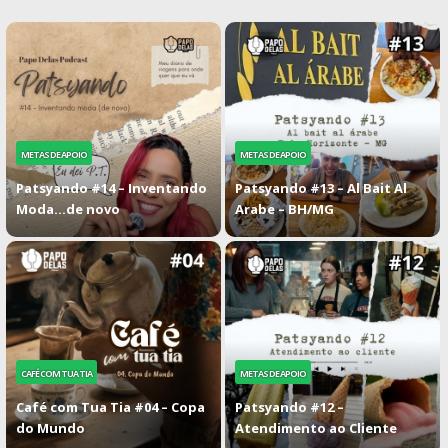
METAS DE APOIO
METAS DE APOIO
Patsyando #14 – Inventando
Patsyando #13 – Al Bait Al
Moda…de novo
Arabe – BH/MG
CAFÉ COM TUA TIA
METAS DE APOIO
Café com Tua Tia #04 – Copa
Patsyando #12 –
do Mundo
Atendimento ao Cliente