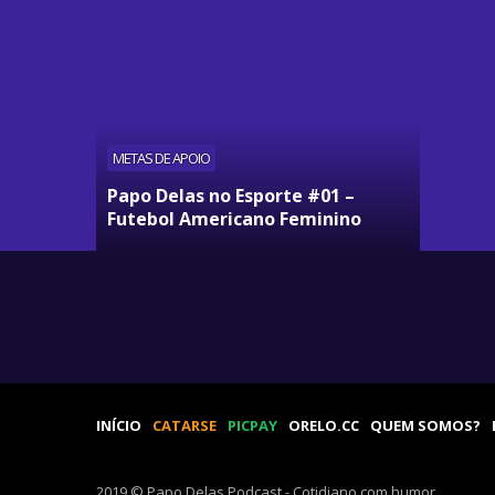
METAS DE APOIO
Papo Delas no Esporte #01 –
Futebol Americano Feminino
INÍCIO
CATARSE
PICPAY
ORELO.CC
QUEM SOMOS?
2019 © Papo Delas Podcast - Cotidiano com humor.