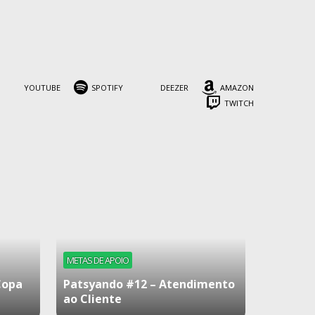
YOUTUBE
SPOTIFY
DEEZER
AMAZON
TWITCH
METAS DE APOIO
Copa
Patsyando #12 – Atendimento
ao Cliente