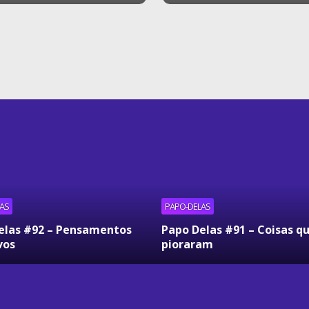
AS
PAPO-DELAS
elas #92 – Pensamentos
Papo Delas #91 – Coisas q
vos
pioraram