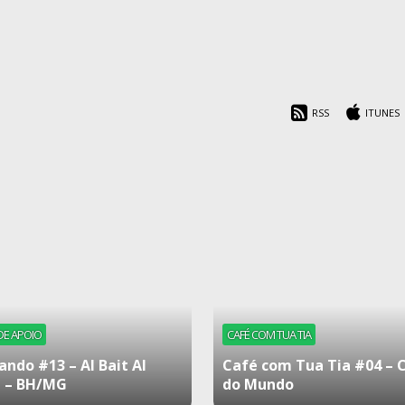
RSS
ITUNES
DE APOIO
CAFÉ COM TUA TIA
ando #13 – Al Bait Al
Café com Tua Tia #04 – 
 – BH/MG
do Mundo