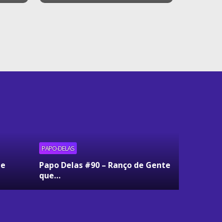
PAPO-DELAS
ue
Papo Delas #90 – Ranço de Gente
que…