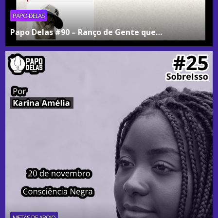
PAPO-DELAS
Papo Delas #90 – Ranço de Gente que…
METAS DE APOIO