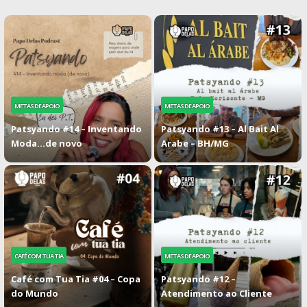
METAS DE APOIO
METAS DE APOIO
Patsyando #14 – Inventando
Patsyando #13 – Al Bait Al
Moda…de novo
Arabe – BH/MG
CAFÉ COM TUA TIA
METAS DE APOIO
Café com Tua Tia #04 – Copa
Patsyando #12 –
do Mundo
Atendimento ao Cliente