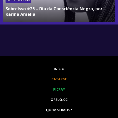
SobreIsso #25 – Dia da Consciência Negra, por
Karina Amélia
INÍCIO
CATARSE
PICPAY
ORELO.CC
QUEM SOMOS?