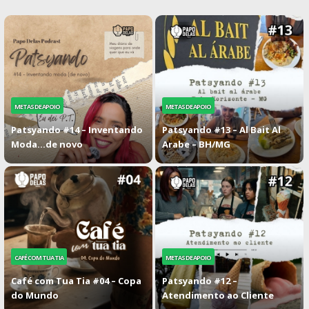
METAS DE APOIO
METAS DE APOIO
Patsyando #14 – Inventando
Patsyando #13 – Al Bait Al
Moda…de novo
Arabe – BH/MG
CAFÉ COM TUA TIA
METAS DE APOIO
Café com Tua Tia #04 – Copa
Patsyando #12 –
do Mundo
Atendimento ao Cliente