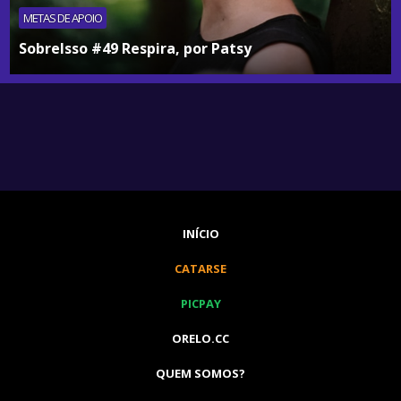
METAS DE APOIO
SobreIsso #49 Respira, por Patsy
INÍCIO
CATARSE
PICPAY
ORELO.CC
QUEM SOMOS?