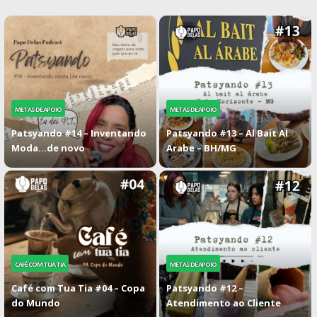
METAS DE APOIO
METAS DE APOIO
Patsyando #14 – Inventando
Patsyando #13 – Al Bait Al
Moda…de novo
Arabe – BH/MG
CAFÉ COM TUA TIA
METAS DE APOIO
Café com Tua Tia #04 – Copa
Patsyando #12 –
do Mundo
Atendimento ao Cliente