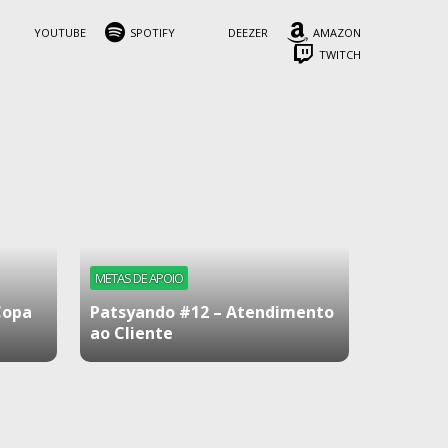
YOUTUBE
SPOTIFY
DEEZER
AMAZON
TWITCH
METAS DE APOIO
Copa
Patsyando #12 – Atendimento
ao Cliente