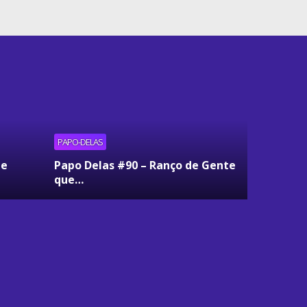
PAPO-DELAS
ue
Papo Delas #90 – Ranço de Gente
que…