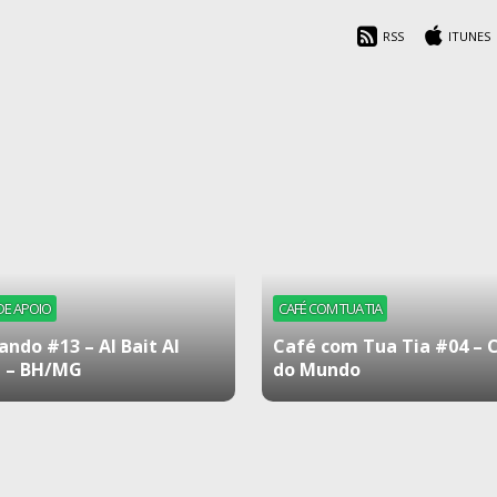
RSS
ITUNES
DE APOIO
CAFÉ COM TUA TIA
ando #13 – Al Bait Al
Café com Tua Tia #04 – 
 – BH/MG
do Mundo