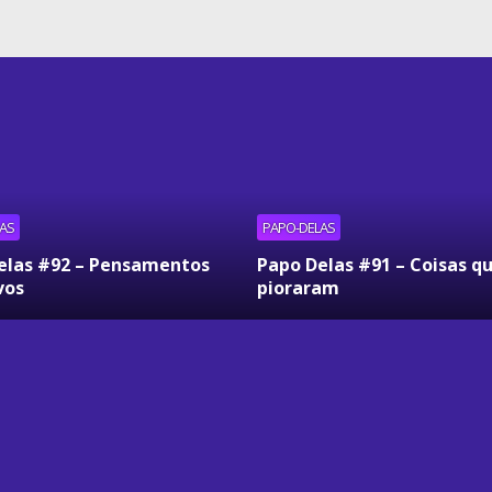
AS
PAPO-DELAS
elas #92 – Pensamentos
Papo Delas #91 – Coisas q
vos
pioraram