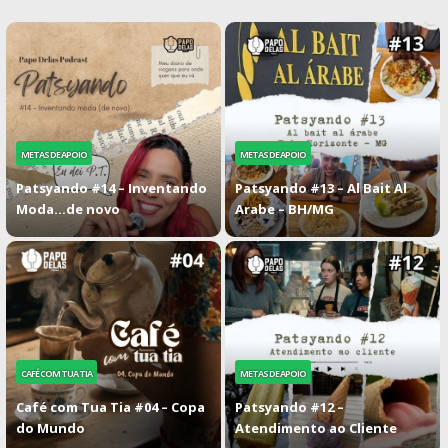
METAS DE APOIO
METAS DE APOIO
Patsyando #14 – Inventando
Patsyando #13 – Al Bait Al
Moda…de novo
Arabe – BH/MG
CAFÉ COM TUA TIA
METAS DE APOIO
Café com Tua Tia #04 – Copa
Patsyando #12 –
do Mundo
Atendimento ao Cliente