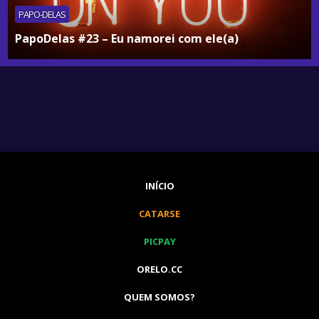
PAPO-DELAS
PapoDelas #23 – Eu namorei com ele(a)
INÍCIO
CATARSE
PICPAY
ORELO.CC
QUEM SOMOS?