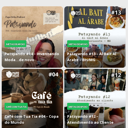
METAS DE APOIO
METAS DE APOIO
Patsyando #14 – Inventando
Patsyando #13 – Al Bait Al
Moda…de novo
Arabe – BH/MG
CAFÉ COM TUA TIA
METAS DE APOIO
Café com Tua Tia #04 – Copa
Patsyando #12 –
do Mundo
Atendimento ao Cliente