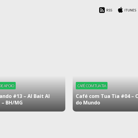
RSS
ITUNES
DE APOIO
CAFÉ COM TUA TIA
ando #13 – Al Bait Al
Café com Tua Tia #04 – 
 – BH/MG
do Mundo