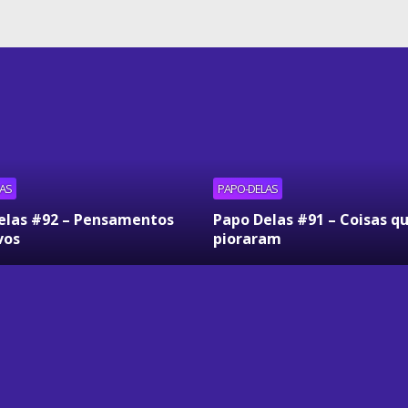
AS
PAPO-DELAS
elas #92 – Pensamentos
Papo Delas #91 – Coisas q
vos
pioraram