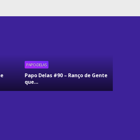
PAPO-DELAS
ue
Papo Delas #90 – Ranço de Gente
que…