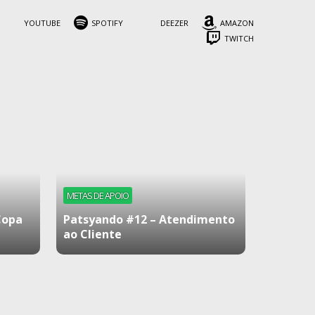
YOUTUBE
SPOTIFY
DEEZER
AMAZON
TWITCH
METAS DE APOIO
Copa
Patsyando #12 – Atendimento
ao Cliente