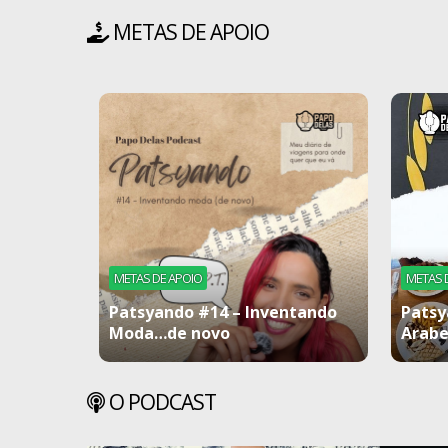
METAS DE APOIO
METAS DE APOIO
METAS 
Patsyando #14 – Inventando
Patsy
Moda…de novo
Arabe
O PODCAST