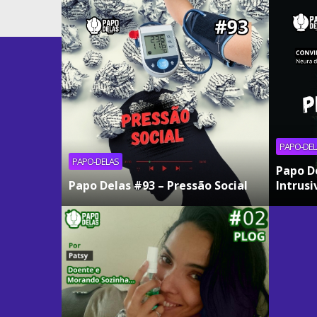
PAPO-DEL
PAPO-DELAS
Papo D
Papo Delas #93 – Pressão Social
Intrusi