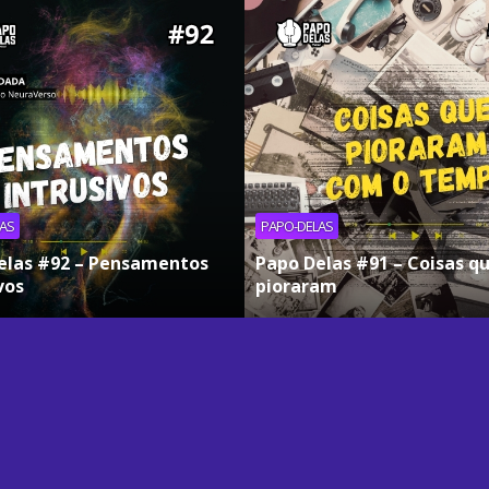
AS
PAPO-DELAS
elas #92 – Pensamentos
Papo Delas #91 – Coisas q
vos
pioraram