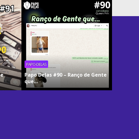
PAPO-DELAS
ue
Papo Delas #90 – Ranço de Gente
que…