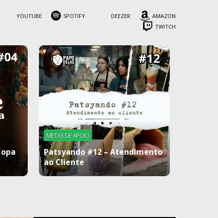
YOUTUBE
SPOTIFY
DEEZER
AMAZON
TWITCH
METAS DE APOIO
Copa
Patsyando #12 – Atendimento
ao Cliente