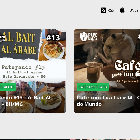
RSS
ITUNES
DE APOIO
CAFÉ COM TUA TIA
ando #13 – Al Bait Al
Café com Tua Tia #04 – 
 – BH/MG
do Mundo