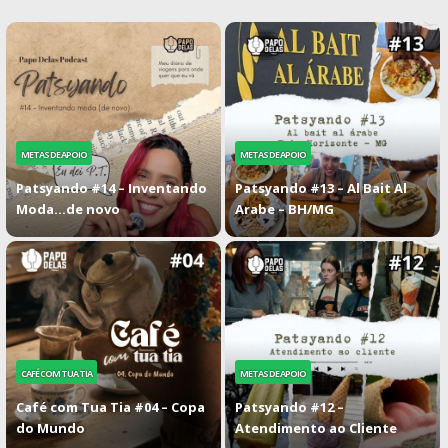
METAS DE APOIO
METAS DE APOIO
Patsyando #14 – Inventando
Patsyando #13 – Al Bait Al
Moda…de novo
Arabe – BH/MG
CAFÉ COM TUA TIA
METAS DE APOIO
Café com Tua Tia #04 – Copa
Patsyando #12 –
do Mundo
Atendimento ao Cliente