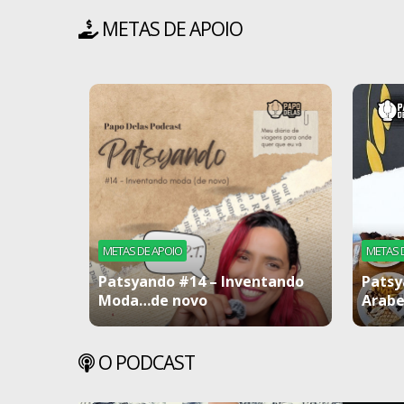
METAS DE APOIO
METAS DE APOIO
METAS 
Patsyando #14 – Inventando
Patsy
Moda…de novo
Arabe
O PODCAST