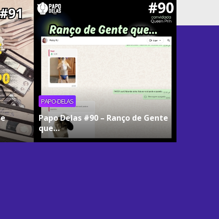
PAPO-DELAS
ue
Papo Delas #90 – Ranço de Gente
que…