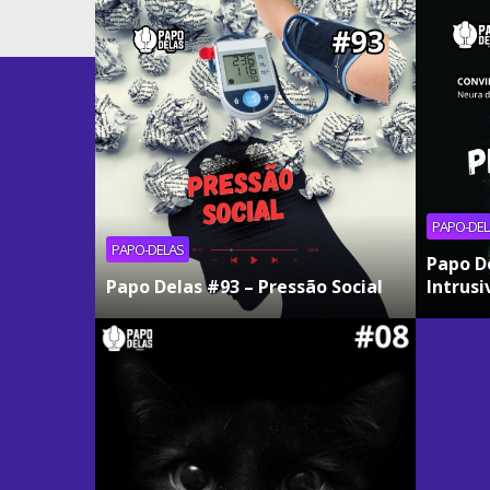
PAPO-DEL
PAPO-DELAS
Papo D
Papo Delas #93 – Pressão Social
Intrusi