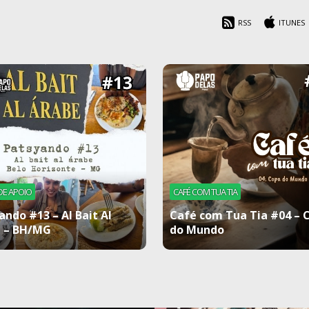
RSS
ITUNES
DE APOIO
CAFÉ COM TUA TIA
ando #13 – Al Bait Al
Café com Tua Tia #04 – 
 – BH/MG
do Mundo