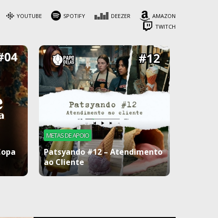
YOUTUBE
SPOTIFY
DEEZER
AMAZON
TWITCH
METAS DE APOIO
Copa
Patsyando #12 – Atendimento
ao Cliente