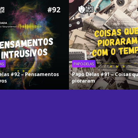
AS
PAPO-DELAS
elas #92 – Pensamentos
Papo Delas #91 – Coisas q
vos
pioraram