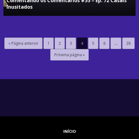
Comentando os Comentários #55 – Ep. 72 Casais
Inusitados
« Página anterior
1
2
3
4
5
6
…
28
Próxima página »
INÍCIO