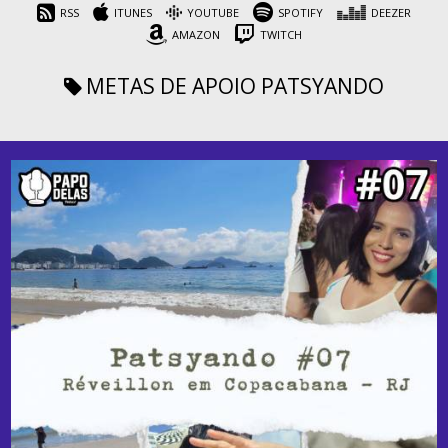
RSS
ITUNES
YOUTUBE
SPOTIFY
DEEZER
AMAZON
TWITCH
METAS DE APOIO
PATSYANDO