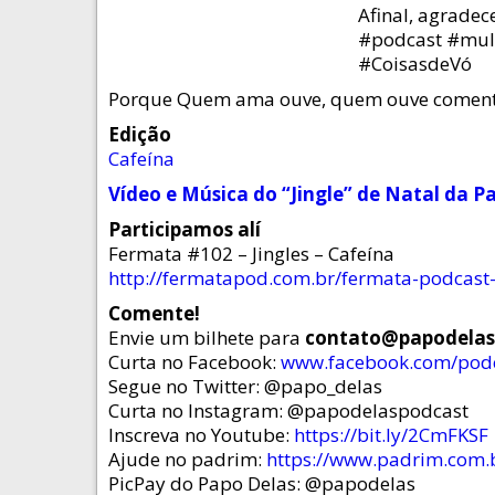
Afinal, agrade
#podcast #mulh
#CoisasdeVó
Porque Quem ama ouve, quem ouve coment
Edição
Cafeína
Vídeo e Música do “Jingle” de Natal da P
Participamos alí
Fermata #102 – Jingles – Cafeína
http://fermatapod.com.br/fermata-podcast-
Comente!
Envie um bilhete para
contato@papodela
Curta no Facebook:
www.facebook.com/pod
Segue no Twitter: @papo_delas
Curta no Instagram: @papodelaspodcast
Inscreva no Youtube:
https://bit.ly/2CmFKSF
Ajude no padrim:
https://www.padrim.com.
PicPay do Papo Delas: @papodelas