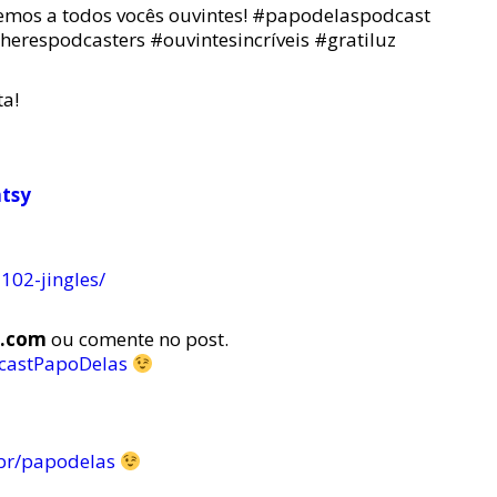
cemos a todos vocês ouvintes! #papodelaspodcast
erespodcasters #ouvintesincríveis #gratiluz
a!
atsy
102-jingles/
s.com
ou comente no post.
castPapoDelas
br/papodelas