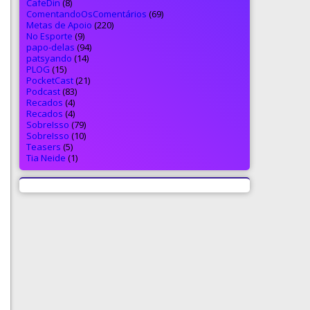
CafeDin
(8)
ComentandoOsComentários
(69)
Metas de Apoio
(220)
No Esporte
(9)
papo-delas
(94)
patsyando
(14)
PLOG
(15)
PocketCast
(21)
Podcast
(83)
Recados
(4)
Recados
(4)
SobreIsso
(79)
SobreIsso
(10)
Teasers
(5)
Tia Neide
(1)