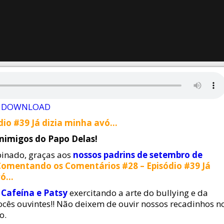
DOWNLOAD
io #39 Já dizia minha avó…
Inimigos do Papo Delas!
inado, graças aos
nossos padrins de setembro de
Comentando os Comentários #28 – Episódio #39 Já
vó…
,
Cafeína e Patsy
exercitando a arte do bullying e da
cês ouvintes!! Não deixem de ouvir nossos recadinhos n
o.