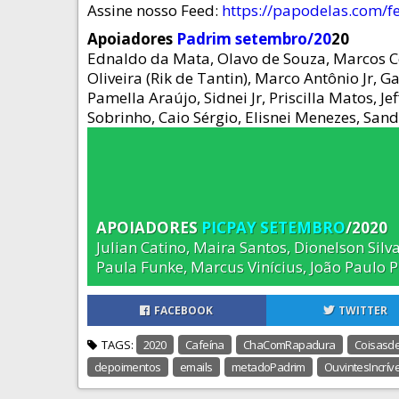
Assine nosso Feed:
https://papodelas.com/f
Apoiadores
Padrim setembro/20
20
Ednaldo da Mata, Olavo de Souza, Marcos Co
Oliveira (Rik de Tantin), Marco Antônio Jr, 
Pamella Araújo, Sidnei Jr, Priscilla Matos, J
Sobrinho, Caio Sérgio, Elisnei Menezes, Sa
APOIADORES
PICPAY SETEMBRO
/2020
Julian Catino, Maira Santos, Dionelson Sil
Paula Funke, Marcus Vinícius, João Paulo 
FACEBOOK
TWITTER
TAGS:
2020
Cafeína
ChaComRapadura
Coisasd
depoimentos
emails
metadoPadrim
OuvintesIncríve