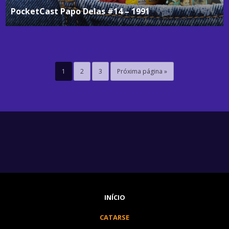
PocketCast Papo Delas #14 – 1991
1
2
3
Próxima página »
INÍCIO
CATARSE