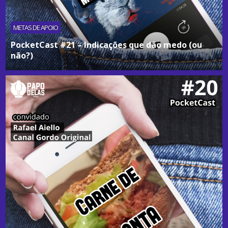
METAS DE APOIO
PocketCast #21 – Indicações que dão medo (ou
não?)