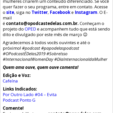
mulheres criarem um conteúdo diferenciado. Se você
quer fazer o seu programa, entre em contato. Acesse
o
site
, siga no
Twitter
,
Facebook
e
Instagram
. O E-
mail
é
contato@opodcastedelas.com.br.
Conheçam o
projeto do
OPED
e acompanhem tudo que está sendo
dito e divulgado por este mês de março 😉
Agradecemos à todos vocês ouvintes e até o
próximo!
#podcast #papodelaspodcast
#OPodcastÉDelas2019 #SobreIsso
#InternacionalWomenDay #DiaInternacionaldaMulher
Quem ama ouve, quem ouve comenta!
Edição e Voz:
Cafeína
Links Indicados:
Por Outro Lado #04 – Evita
Podcast Ponto G
Comente!