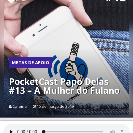
METAS DE APOIO
PocketCast Papo Delas
#13 – A Mulher do Fulano
Cafeína
15 de março de 2019