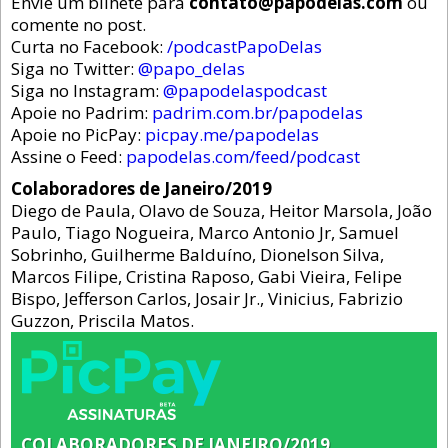
Envie um bilhete para
contato@papodelas.com
ou
comente no post.
Curta no Facebook:
/podcastPapoDelas
Siga no Twitter:
@papo_delas
Siga no Instagram:
@papodelaspodcast
Apoie no Padrim:
padrim.com.br/papodelas
Apoie no PicPay:
picpay.me/papodelas
Assine o Feed:
papodelas.com/feed/podcast
Colaboradores de Janeiro/2019
Diego de Paula, Olavo de Souza, Heitor Marsola, João
Paulo, Tiago Nogueira, Marco Antonio Jr, Samuel
Sobrinho, Guilherme Balduíno, Dionelson Silva,
Marcos Filipe, Cristina Raposo, Gabi Vieira, Felipe
Bispo, Jefferson Carlos, Josair Jr., Vinicius, Fabrizio
Guzzon, Priscila Matos.
COLABORADORES DE JANEIRO/2019