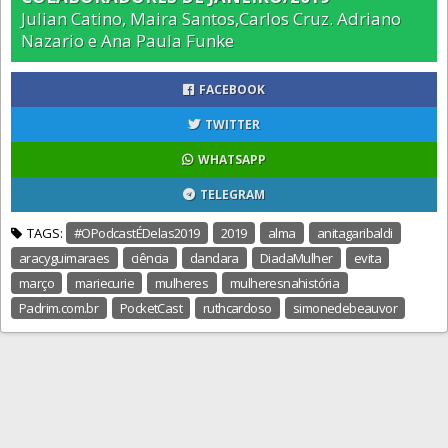
Julian Catino, Maira Santos,Carlos Cruz. Adriano
Nazario e Ana Paula Funke
FACEBOOK
TWITTER
WHATSAPP
TELEGRAM
TAGS:
#OPodcastÉDelas2019
2019
alma
anitagaribaldi
aracyguimaraes
ciência
dandara
DiadaMulher
evita
março
mariecurie
mulheres
mulheresnahistória
Padrim.com.br
PocketCast
ruthcardoso
simonedebeauvor