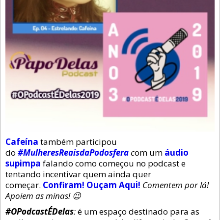
Cafeína
também participou
do
#MulheresReaisdaPodosfera
c
om um
áudio
supimpa
falando como começou no podcast e
tentando incentivar quem ainda quer
começar.
Confiram! Ouçam Aqui!
Comentem por lá!
Apoiem as minas! 😉
#OPodcastÉDelas
:
é um espaço destinado para as