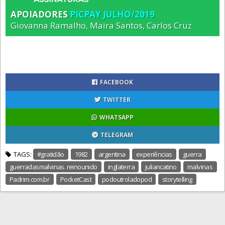
APOIADORES
PICPAY JULHO/2019
Giovanna Ramalho, Maira Santos, Carlos Cruz
FACEBOOK
TWITTER
WHATSAPP
TELEGRAM
TAGS:
#gratidão
1982
argentina
experiências
guerra
guerradasmalvinas. reinounido
inglaterra
juliancatino
malvinas
Padrim.com.br
PocketCast
podoutroladopod
storytelling