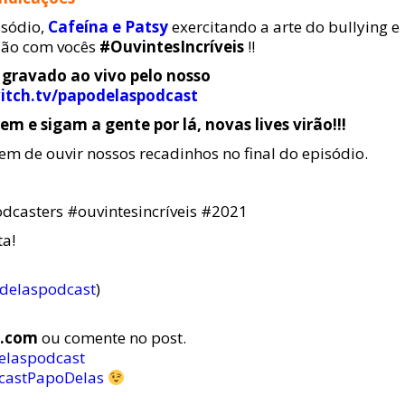
isódio,
Cafeína e Patsy
exercitando a arte do bullying e
dão com vocês
#OuvintesIncríveis
!!
 gravado ao vivo pelo nosso
itch.tv/papodelaspodcast
em e sigam a gente por lá, novas lives virão!!!
em de ouvir nossos recadinhos no final do episódio.
casters #ouvintesincríveis #2021
a!
odelaspodcast
)
s.com
ou comente no post.
delaspodcast
castPapoDelas