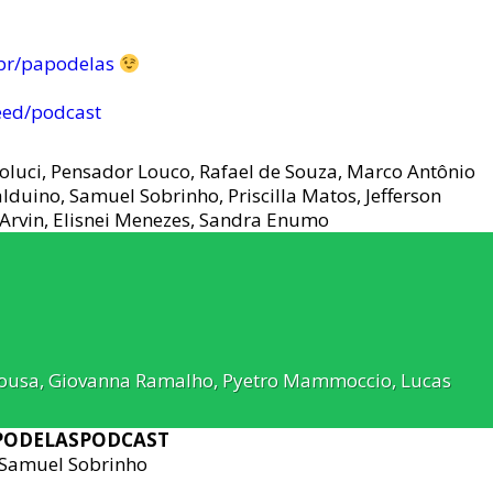
br/papodelas
eed/podcast
luci, Pensador Louco, Rafael de Souza, Marco Antônio
alduino, Samuel Sobrinho, Priscilla Matos, Jefferson
o Arvin, Elisnei Menezes, Sandra Enumo
 Sousa, Giovanna Ramalho, Pyetro Mammoccio, Lucas
APODELASPODCAST
 Samuel Sobrinho