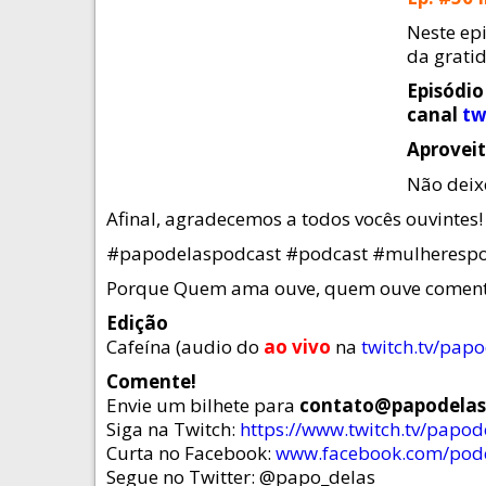
Neste ep
da grati
Episódio
canal
tw
Aproveit
Não deix
Afinal, agradecemos a todos vocês ouvintes!
#papodelaspodcast #podcast #mulherespod
Porque Quem ama ouve, quem ouve coment
Edição
Cafeína (audio do
ao vivo
na
twitch.tv/pap
Comente!
Envie um bilhete para
contato@papodela
Siga na Twitch:
https://www.twitch.tv/papo
Curta no Facebook:
www.facebook.com/pod
Segue no Twitter: @papo_delas