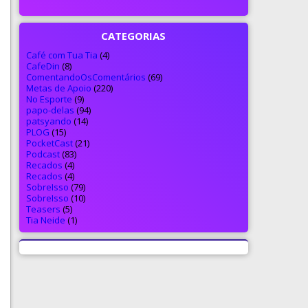
CATEGORIAS
Café com Tua Tia
(4)
CafeDin
(8)
ComentandoOsComentários
(69)
Metas de Apoio
(220)
No Esporte
(9)
papo-delas
(94)
patsyando
(14)
PLOG
(15)
PocketCast
(21)
Podcast
(83)
Recados
(4)
Recados
(4)
SobreIsso
(79)
SobreIsso
(10)
Teasers
(5)
Tia Neide
(1)