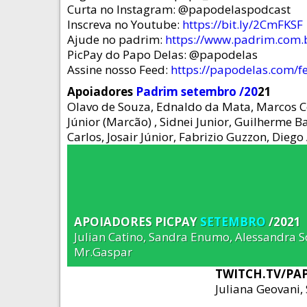
Curta no Instagram: @papodelaspodcast
Inscreva no Youtube:
https://bit.ly/2CmFKSF
Ajude no padrim:
https://www.padrim.com.
PicPay do Papo Delas: @papodelas
Assine nosso Feed:
https://papodelas.com/f
Apoiadores
Padrim setembro /20
21
Olavo de Souza, Ednaldo da Mata, Marcos Co
Júnior (Marcão) , Sidnei Junior, Guilherme B
Carlos, Josair Júnior, Fabrizio Guzzon, Dieg
APOIADORES PICPAY
SETEMBRO
/2021
Julian Catino, Sandra Enumo, Alessandra
Mr.Gaspar
TWITCH.TV/P
Juliana Geovani,