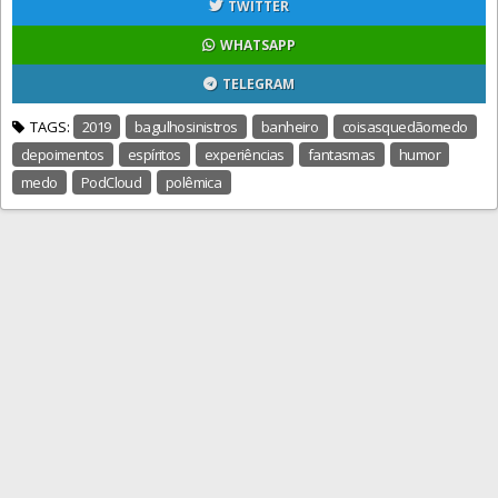
TWITTER
WHATSAPP
TELEGRAM
TAGS:
2019
bagulhosinistros
banheiro
coisasquedãomedo
depoimentos
espíritos
experiências
fantasmas
humor
medo
PodCloud
polêmica