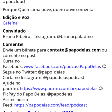
#podcloud
Porque Quem ama ouve, quem ouve comenta!
Edição e Voz
Cafeína
Convidado
Bruno Ribeiro – Instagram: @brunorpaladino
Comente!
Envie um bilhete para
contato@papodelas.com
ou
comente no post.
Curta no
Facebook:
www.facebook.com/podcastPapoDelas
😉
Segue no Twitter: @papo_delas
Curta no Instagram: @papodelaspodcast
Ajude no
padrim:
https://www.padrim.com.br/papodelas
😉
PicPay do Papo Delas: @papodelas
Assine nosso
Feed:
https://papodelas.com/feed/podcast