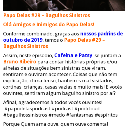
Papo Delas #29 – Bagulhos Sinistros
Olá Amigos e Inimigos do Papo Delas!
Conforme combinado, graças aos
nossos padrins de
outubro de 2019
, temos o
Papo Delas #29 –
Bagulhos Sinistros
Assim, neste episódio,
Cafeína e Patsy
se juntam a
Bruno Ribeiro
para contar histórias próprias e/ou
alheias de situações bem sinistras que viram,
sentiram e ouviram acontecer. Coisas que não tem
explicação, clima tenso, banheiros mal visitados,
cortinas, crianças, casas vazias e muito mais! E vocês
ouvintes, sentiram algum bagulho sinistro por aí?
Afinal, agradecemos à todos vocês ouvintes!
#papodelaspodcast #podcast #podcloud
#bagulhossinistros #medo #fantasmas #espíritos
Porque Quem ama ouve, quem ouve comenta!