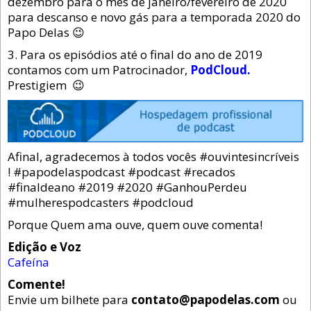
dezembro para o mês de janeiro/fevereiro de 2020
para descanso e novo gás para a temporada 2020 do
Papo Delas 😉
3. Para os episódios até o final do ano de 2019
contamos com um Patrocinador,
PodCloud.
Prestigiem 😉
Afinal, agradecemos à todos vocês #ouvintesincríveis
! #papodelaspodcast #podcast #recados
#finaldeano #2019 #2020 #GanhouPerdeu
#mulherespodcasters #podcloud
Porque Quem ama ouve, quem ouve comenta!
Edição e Voz
Cafeína
Comente!
Envie um bilhete para
contato@papodelas.com
ou