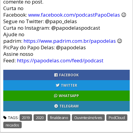
comente no post.
Curta no
Facebook:
www.facebook.com/podcastPapoDelas
😉
Segue no Twitter: @papo_delas
Curta no Instagram: @papodelaspodcast
Ajude no
padrim:
https://www.padrim.com.br/papodelas
😉
PicPay do Papo Delas: @papodelas
Assine nosso
Feed:
https://papodelas.com/feed/podcast
FACEBOOK
TWITTER
WHATSAPP
TELEGRAM
TAGS:
2019
2020
finaldeano
OuvintesIncríveis
PodCloud
recados