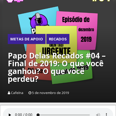
METAS DE APOIO
RECADOS
Papo Delas Recados #04 –
Final de 2019: O que você
ganhou? O que você
perdeu?
Cafeína
5 de novembro de 2019