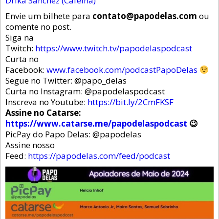
Drika Sanchez (Cafeína)
Envie um bilhete para
contato@papodelas.com
ou
comente no post.
Siga na
Twitch:
https://www.twitch.tv/papodelaspodcast
Curta no
Facebook:
www.facebook.com/podcastPapoDelas
Segue no Twitter: @papo_delas
Curta no Instagram: @papodelaspodcast
Inscreva no Youtube:
https://bit.ly/2CmFKSF
Assine no Catarse:
https://www.catarse.me/papodelaspodcast
😉
PicPay do Papo Delas: @papodelas
Assine nosso
Feed:
https://papodelas.com/feed/podcast