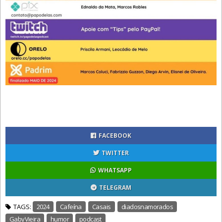
FACEBOOK
TWITTER
WHATSAPP
TELEGRAM
TAGS:
2024
Cafeína
Casais
diadosnamorados
GabyVieira
humor
podcast