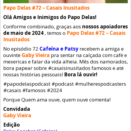
Papo Delas #72 – Casais Inusitados
Olá Amigos e Inimigos do Papo Delas!
Conforme combinado, graças aos
nossos apoiadores
de maio de 2024
, temos o
Papo Delas #72 – Casais
Inusitados
No episódio 72
Cafeína e Patsy
recebem a amiga e
ouvinte
Gaby Vieira
pra sentar na calçada com café e
mexericas e falar da vida alheia. Mês dos namorados,
bora papear sobre #casaisinusitados famosos e até
nossas histórias pessoais!
Bora lá ouvir!
#papodelaspodcast #podcast #mulherespodcasters
#casais #famosos #2024
Porque Quem ama ouve, quem ouve comenta!
Convidada
Gaby Vieira
Edição