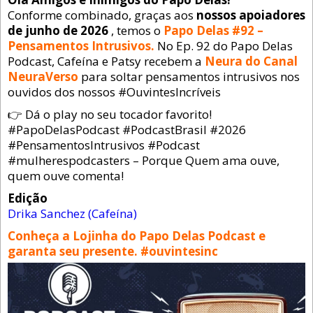
Conforme combinado, graças aos
nossos apoiadores
de junho de 2026
, temos o
Papo Delas #92 –
Pensamentos Intrusivos.
No Ep. 92 do Papo Delas
Podcast, Cafeína e Patsy recebem a
Neura do Canal
NeuraVerso
para soltar pensamentos intrusivos nos
ouvidos dos nossos #OuvintesIncríveis
👉 Dá o play no seu tocador favorito!
#PapoDelasPodcast #PodcastBrasil #2026
#PensamentosIntrusivos #Podcast
#mulherespodcasters – Porque Quem ama ouve,
quem ouve comenta!
Edição
Drika Sanchez (Cafeína)
Conheça a Lojinha do Papo Delas Podcast e
garanta seu presente. #ouvintesinc