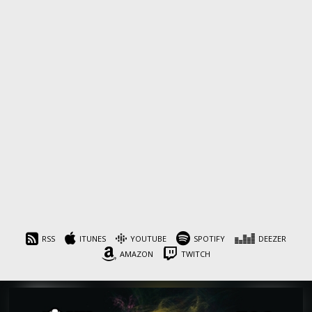
RSS
ITUNES
YOUTUBE
SPOTIFY
DEEZER
AMAZON
TWITCH