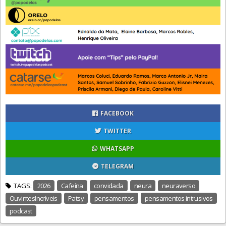
FACEBOOK
TWITTER
WHATSAPP
TELEGRAM
TAGS:
2026
Cafeína
convidada
neura
neuraverso
OuvintesIncríveis
Patsy
pensamentos
pensamentos intrusivos
podcast