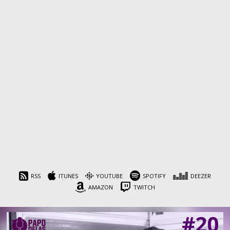
RSS
ITUNES
YOUTUBE
SPOTIFY
DEEZER
AMAZON
TWITCH