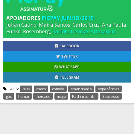
APOIADORES
PICPAY JUNHO/2019
Julian Catino, Maira Santos, Carlos Cruz, Ana Paula
Funke, Rosemberg,
Karlota Delícias Artesanais
FACEBOOK
TWITTER
WHATSAPP
TELEGRAM
TAGS:
2019
choro
comida
emancipada
experiências
gás
humor
mercado
miojo
Padrim.com.br
SobreIsso