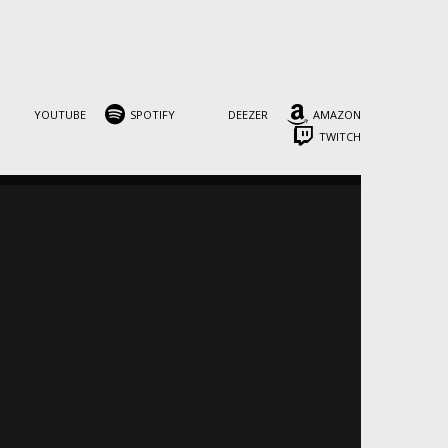
uela Época 1982
YOUTUBE
SPOTIFY
DEEZER
AMAZON
TWITCH