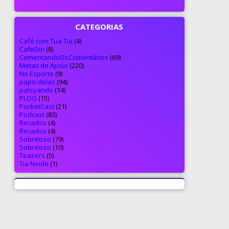
CATEGORIAS
Café com Tua Tia
(4)
CafeDin
(8)
ComentandoOsComentários
(69)
Metas de Apoio
(220)
No Esporte
(9)
papo-delas
(94)
patsyando
(14)
PLOG
(15)
PocketCast
(21)
Podcast
(83)
Recados
(4)
Recados
(4)
SobreIsso
(79)
SobreIsso
(10)
Teasers
(5)
Tia Neide
(1)