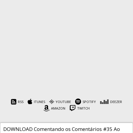
Comentando os
Comentários #35 Ao vivo
– Ep. #47 Coisas que
Aprendi…
RSS
ITUNES
YOUTUBE
SPOTIFY
DEEZER
AMAZON
TWITCH
Cafeína
27 de julho de 2021
DOWNLOAD Comentando os Comentários #35 Ao