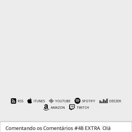
Comentando os
Comentários #48 EXTRA
RSS
ITUNES
YOUTUBE
SPOTIFY
DEEZER
AMAZON
TWITCH
Cafeína
28 de julho de 2023
Comentando os Comentários #48 EXTRA Olá