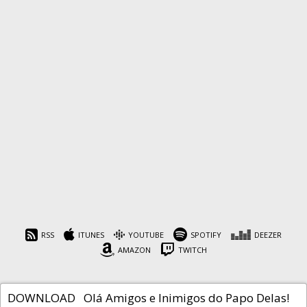
Papo Delas #25 – Naquela
Época… 1982
RSS
ITUNES
YOUTUBE
SPOTIFY
DEEZER
AMAZON
TWITCH
Cafeína
8 de agosto de 2019
DOWNLOAD Olá Amigos e Inimigos do Papo Delas!