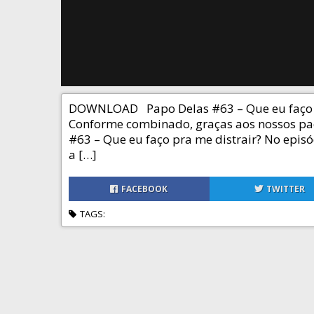
DOWNLOAD Papo Delas #63 – Que eu faço pr
Conforme combinado, graças aos nossos padr
#63 – Que eu faço pra me distrair? No epis
a […]
FACEBOOK
TWITTER
TAGS: