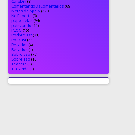
CafeDin
(8)
ComentandoOsComentários
(69)
Metas de Apoio
(220)
No Esporte
(9)
papo-delas
(94)
patsyando
(14)
PLOG
(15)
PocketCast
(21)
Podcast
(83)
Recados
(4)
Recados
(4)
SobreIsso
(79)
SobreIsso
(10)
Teasers
(5)
Tia Neide
(1)