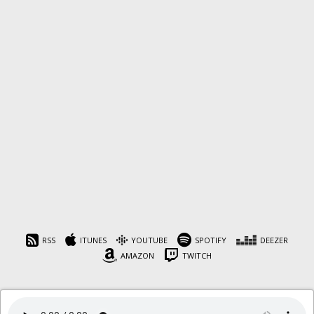
Papo Delas #76 – Não
precisava, comprei!
RSS
ITUNES
YOUTUBE
SPOTIFY
DEEZER
AMAZON
TWITCH
Cafeína
8 de novembro de 2024