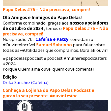
Papo Delas #76 – Não precisava, comprei!
Olá Amigos e Inimigos do Papo Delas!
Conforme combinado, graças aos
nossos apoiadores
de outubro de 2024
, temos o
Papo Delas #76 – Não
precisava, comprei!
No episódio 76,
Cafeína e Patsy
convidam o
#OuvinteIncrível
Samuel Sobrinho
para falar sobre
todas as
in
Utilidades que compramos. Bora alí ouvir!
#papodelaspodcast #podcast #mulherespodcasters
#2024
Porque Quem ama ouve, quem ouve comenta!
Edição
Drika Sanchez (Cafeína)
Conheça a Lojinha do Papo Delas Podcast e
garanta seu presente. #ouvintesinc