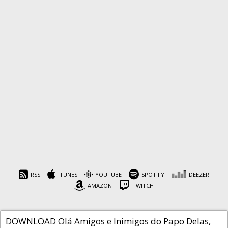
Papo Delas Podcast #09 –
Mulheres no Mercado
RSS
ITUNES
YOUTUBE
SPOTIFY
DEEZER
AMAZON
TWITCH
Cafeína
28 de março de 2018
DOWNLOAD Olá Amigos e Inimigos do Papo Delas,