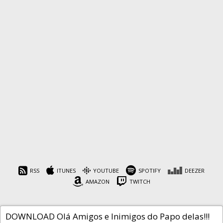
Papo Delas Podcast #11 –
Perdas e Ganhos
RSS
ITUNES
YOUTUBE
SPOTIFY
DEEZER
AMAZON
TWITCH
Cafeína
30 de maio de 2018
DOWNLOAD Olá Amigos e Inimigos do Papo delas!!!