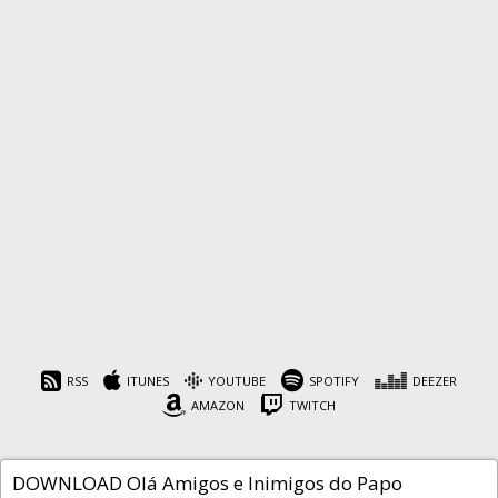
Papo Delas SobreIsso #08
– Use Salto!
RSS
ITUNES
YOUTUBE
SPOTIFY
DEEZER
AMAZON
TWITCH
Cafeína
21 de dezembro de 2018
DOWNLOAD Olá Amigos e Inimigos do Papo