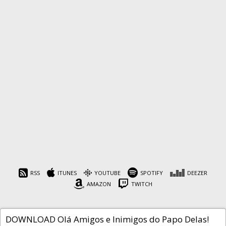
Papo Delas SobreIsso #15
– Copa do Mundo de
Futebol Feminino 2019
RSS
ITUNES
YOUTUBE
SPOTIFY
DEEZER
AMAZON
TWITCH
Cafeína
2 de junho de 2019
DOWNLOAD Olá Amigos e Inimigos do Papo Delas!