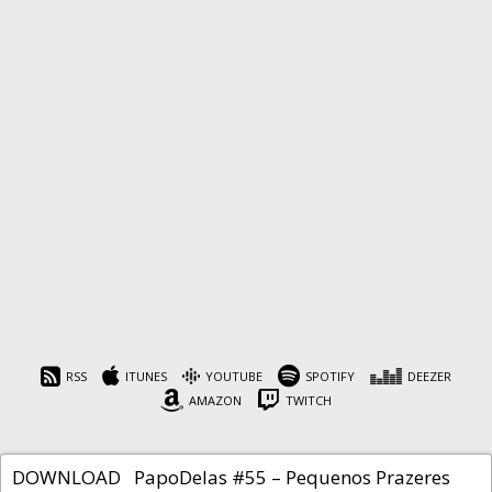
PapoDelas #55 –
Pequenos Prazeres
Diários
RSS
ITUNES
YOUTUBE
SPOTIFY
DEEZER
AMAZON
TWITCH
Cafeína
10 de maio de 2022
DOWNLOAD PapoDelas #55 – Pequenos Prazeres