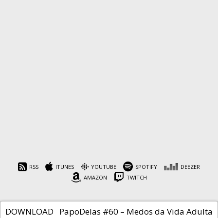
PapoDelas #60 – Medos
da Vida Adulta
RSS
ITUNES
YOUTUBE
SPOTIFY
DEEZER
AMAZON
TWITCH
Cafeína
25 de outubro de 2022
DOWNLOAD PapoDelas #60 – Medos da Vida Adulta