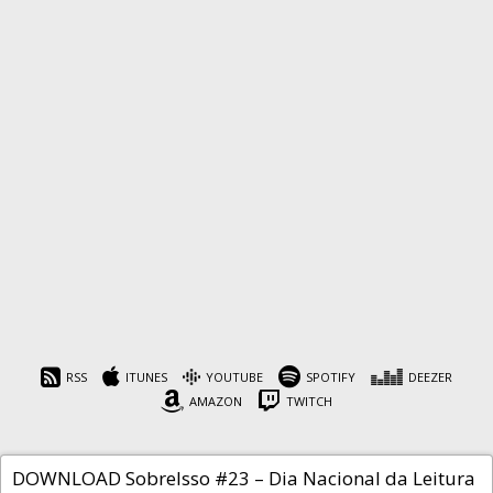
SobreIsso #23 – Dia
Nacional da Leitura por
Patsy
RSS
ITUNES
YOUTUBE
SPOTIFY
DEEZER
AMAZON
TWITCH
Cafeína
3 de outubro de 2019
DOWNLOAD SobreIsso #23 – Dia Nacional da Leitura