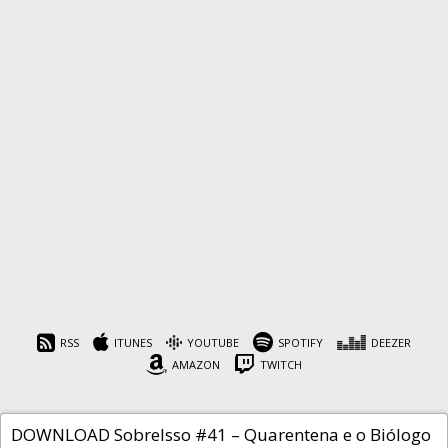
SobreIsso #41 –
Quarentena e o Biólogo
por Ricardo Gomes
RSS
ITUNES
YOUTUBE
SPOTIFY
DEEZER
AMAZON
TWITCH
Cafeína
2 de julho de 2020
DOWNLOAD SobreIsso #41 – Quarentena e o Biólogo