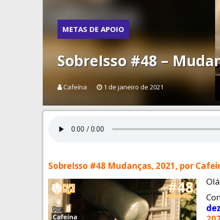
METAS DE APOIO
SobreIsso #48 – Mudan
Cafeína
1 de janeiro de 2021
SobreIsso #48 Mudanças, 2021, por Cafeí
Olá
Con
de
202