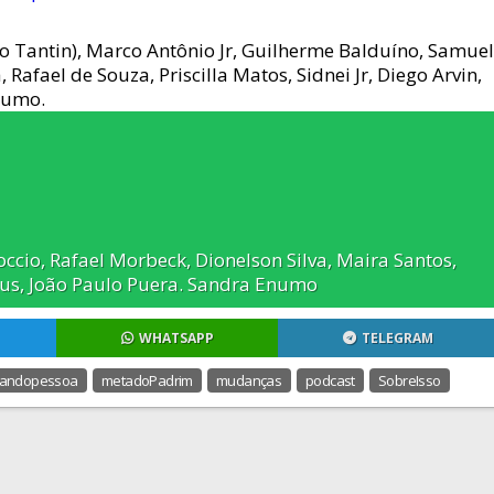
do Tantin), Marco Antônio Jr, Guilherme Balduíno, Samuel
Rafael de Souza, Priscilla Matos, Sidnei Jr, Diego Arvin,
numo.
ccio, Rafael Morbeck, Dionelson Silva, Maira Santos,
us, João Paulo Puera. Sandra Enumo
WHATSAPP
TELEGRAM
nandopessoa
metadoPadrim
mudanças
podcast
SobreIsso