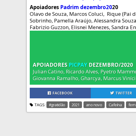
Apoiadores
Padrim dezembro20
20
Olavo de Souza, Marcos Coluci, Rique (Pai 
Sobrinho, Pamella Araújo, Alessandra Souza, 
Fabrizio Guzzon, Elisnei Menezes, Sandra E
APOIADORES
PICPAY
DEZEMBRO/2020
Julian Catino, Ricardo Alves, Pyetro Mammo
Giovanna Ramalho, Gharcya, Marcus Viníci
FACEBOOK
TWITTER
TAGS:
#gratidão
2021
ano novo
Cafeína
fer