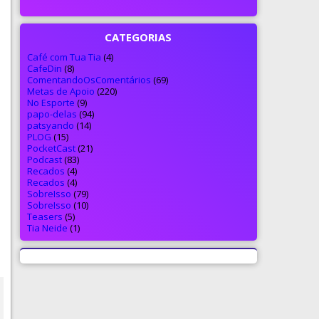
CATEGORIAS
Café com Tua Tia
(4)
CafeDin
(8)
ComentandoOsComentários
(69)
Metas de Apoio
(220)
No Esporte
(9)
papo-delas
(94)
patsyando
(14)
PLOG
(15)
PocketCast
(21)
Podcast
(83)
Recados
(4)
Recados
(4)
SobreIsso
(79)
SobreIsso
(10)
Teasers
(5)
Tia Neide
(1)