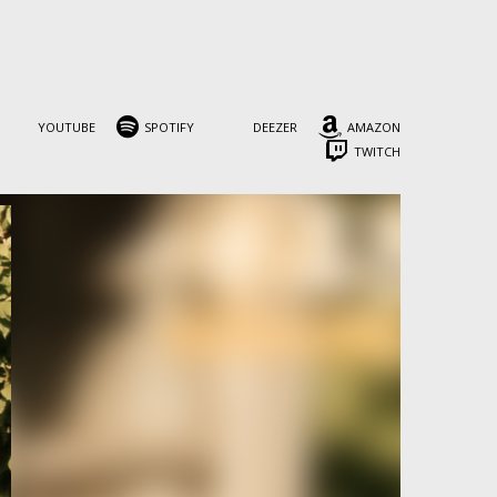
YOUTUBE
SPOTIFY
DEEZER
AMAZON
TWITCH