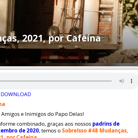
ças, 2021, por Cafeína
DOWNLOAD
na
 Amigos e Inimigos do Papo Delas!
forme combinado, graças aos nossos
padrins de
zembro de 2020
, temos o
SobreIsso #48 Mudanças,
1, por Cafeína