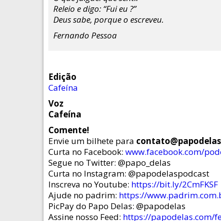
Releio e digo: “Fui eu ?”
Deus sabe, porque o escreveu.
Fernando Pessoa
Edição
Cafeína
Voz
Cafeína
Comente!
Envie um bilhete para
contato@papodela
Curta no Facebook:
www.facebook.com/pod
Segue no Twitter: @papo_delas
Curta no Instagram: @papodelaspodcast
Inscreva no Youtube:
https://bit.ly/2CmFKSF
Ajude no padrim:
https://www.padrim.com.
PicPay do Papo Delas: @papodelas
Assine nosso Feed:
https://papodelas.com/f