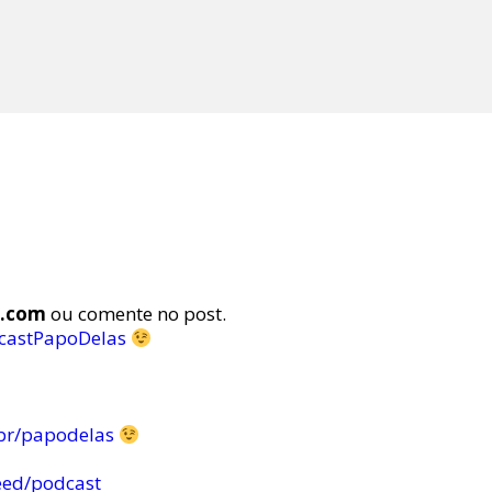
s.com
ou comente no post.
castPapoDelas
br/papodelas
eed/podcast