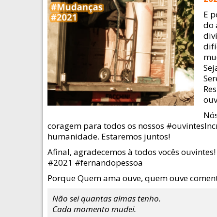
E p
do 
div
dif
mud
Sej
Ser
Res
ouv
Nós
coragem para todos os nossos #ouvintesIncrí
humanidade. Estaremos juntos!
Afinal, agradecemos à todos vocês ouvint
#2021 #fernandopessoa
Porque Quem ama ouve, quem ouve coment
Não sei quantas almas tenho.
Cada momento mudei.