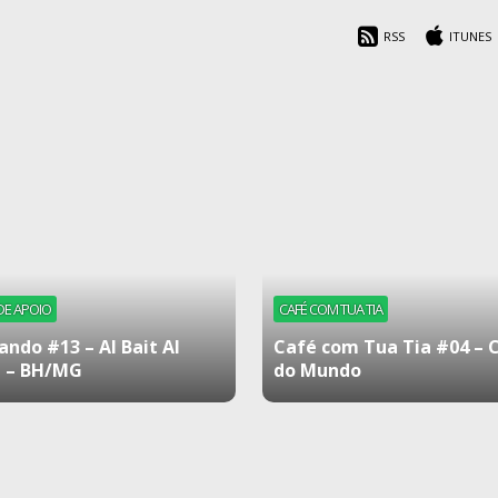
RSS
ITUNES
DE APOIO
CAFÉ COM TUA TIA
ando #13 – Al Bait Al
Café com Tua Tia #04 – 
 – BH/MG
do Mundo