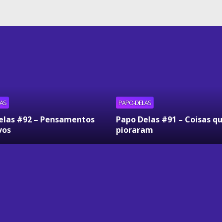
AS
PAPO-DELAS
elas #92 – Pensamentos
Papo Delas #91 – Coisas q
vos
pioraram