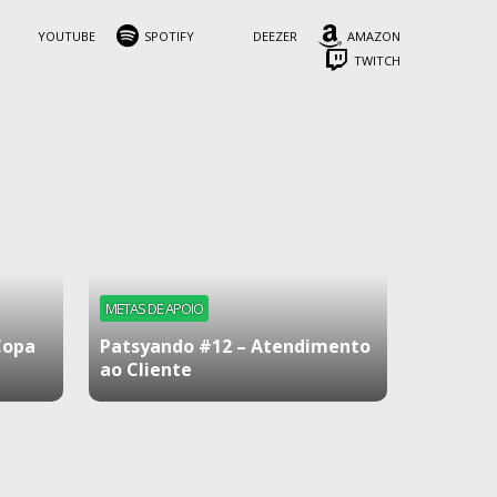
YOUTUBE
SPOTIFY
DEEZER
AMAZON
TWITCH
METAS DE APOIO
Copa
Patsyando #12 – Atendimento
ao Cliente