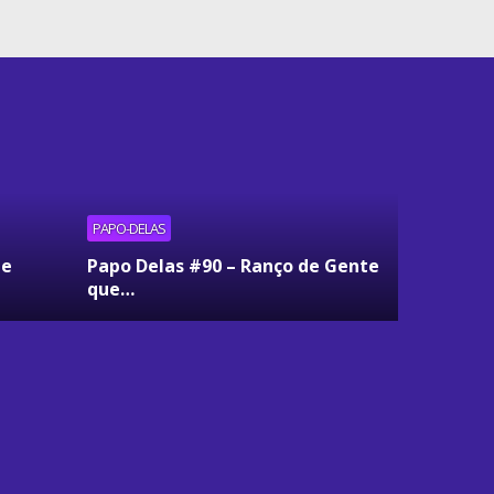
PAPO-DELAS
ue
Papo Delas #90 – Ranço de Gente
que…