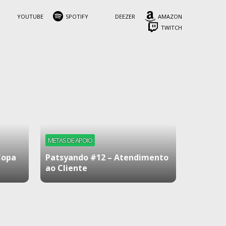
YOUTUBE
SPOTIFY
DEEZER
AMAZON
TWITCH
METAS DE APOIO
Copa
Patsyando #12 – Atendimento
ao Cliente