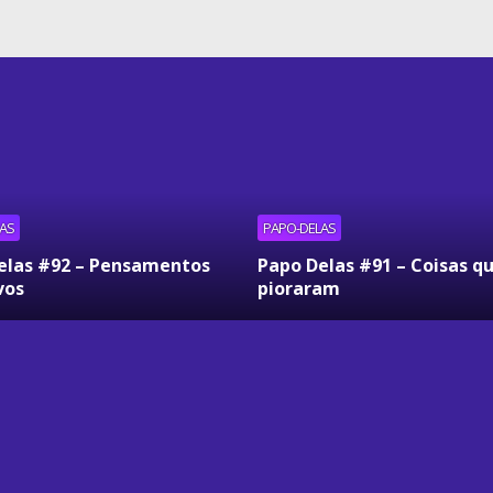
AS
PAPO-DELAS
elas #92 – Pensamentos
Papo Delas #91 – Coisas q
vos
pioraram