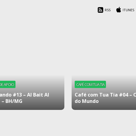
RSS
ITUNES
DE APOIO
CAFÉ COM TUA TIA
ando #13 – Al Bait Al
Café com Tua Tia #04 – 
 – BH/MG
do Mundo