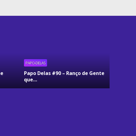
PAPO-DELAS
ue
Papo Delas #90 – Ranço de Gente
que…