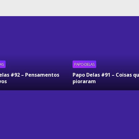
AS
PAPO-DELAS
elas #92 – Pensamentos
Papo Delas #91 – Coisas q
vos
pioraram