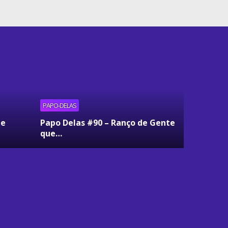
PAPO-DELAS
ue
Papo Delas #90 – Ranço de Gente
que…