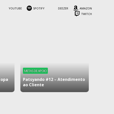
YOUTUBE
SPOTIFY
DEEZER
AMAZON
TWITCH
METAS DE APOIO
Copa
Patsyando #12 – Atendimento
ao Cliente