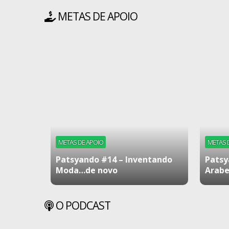
METAS DE APOIO
METAS DE APOIO
METAS 
Patsyando #14 – Inventando
Patsy
Moda…de novo
Arabe
O PODCAST