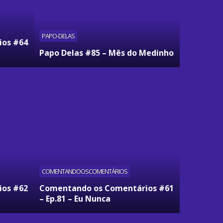
PAPO-DELAS
ios #64
Papo Delas #85 – Mês do Medinho
COMENTANDOOSCOMENTÁRIOS
ios #62
Comentando os Comentários #61
– Ep.81 – Eu Nunca