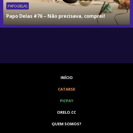
PAPO-DELAS
Papo Delas #76 – Não precisava, comprei!
INÍCIO
CATARSE
PICPAY
ORELO.CC
QUEM SOMOS?