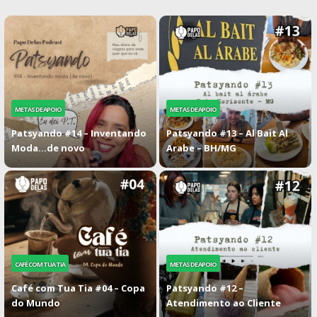
METAS DE APOIO
METAS DE APOIO
Patsyando #14 – Inventando
Patsyando #13 – Al Bait Al
Moda…de novo
Arabe – BH/MG
CAFÉ COM TUA TIA
METAS DE APOIO
Café com Tua Tia #04 – Copa
Patsyando #12 –
do Mundo
Atendimento ao Cliente