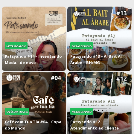
METAS DE APOIO
METAS DE APOIO
Patsyando #14 – Inventando
Patsyando #13 – Al Bait Al
Moda…de novo
Arabe – BH/MG
CAFÉ COM TUA TIA
METAS DE APOIO
Café com Tua Tia #04 – Copa
Patsyando #12 –
do Mundo
Atendimento ao Cliente