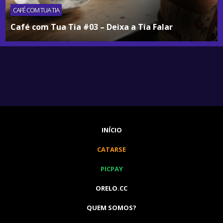
CAFÉ COM TUA TIA
Café com Tua Tia #03 – Deixa a Tia Falar
INÍCIO
CATARSE
PICPAY
ORELO.CC
QUEM SOMOS?