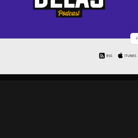
 Deixa a Tia Falar
RSS
ITUNES