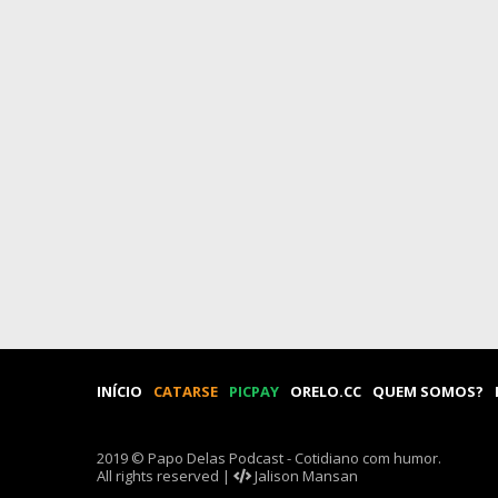
INÍCIO
CATARSE
PICPAY
ORELO.CC
QUEM SOMOS?
2019 © Papo Delas Podcast - Cotidiano com humor.
All rights reserved |
Jalison Mansan