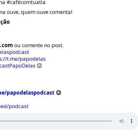
na #cafécomtuatia
a ouve, quem ouve comenta!
ição
s.com
ou comente no post.
delaspodcast
s://t.me/papodelas
castPapoDelas
😉
me/papodelaspodcast
😉
eed/podcast