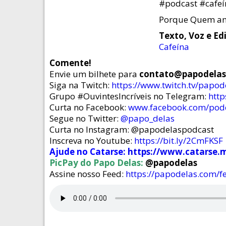
#podcast #cafeí
Porque Quem am
Texto, Voz e Ed
Cafeína
Comente!
Envie um bilhete para
contato@papodela
Siga na Twitch:
https://www.twitch.tv/papo
Grupo #OuvintesIncríveis no Telegram:
http
Curta no Facebook:
www.facebook.com/pod
Segue no Twitter:
@papo_delas
Curta no Instagram: @papodelaspodcast
Inscreva no Youtube:
https://bit.ly/2CmFKSF
Ajude no Catarse:
https://www.catarse.
PicPay do Papo Delas:
@papodelas
Assine nosso Feed:
https://papodelas.com/f