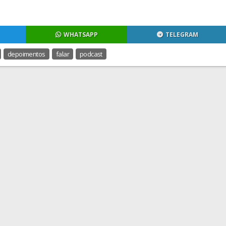
WHATSAPP
TELEGRAM
depoimentos
falar
podcast