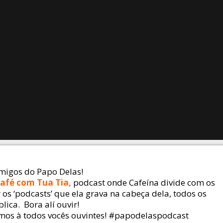
imigos do Papo Delas!
afé com Tua Tia,
podcast onde Cafeína divide com os
s
os ‘podcasts’ que ela grava na cabeça dela, todos os
lica. Bora alí ouvir!
emos à todos vocês ouvintes! #papodelaspodcast