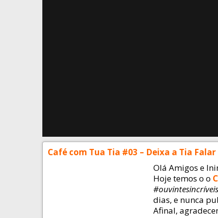
Café com Tua Tia #03 – Deixa a Tia Falar
Olá Amigos e In
Hoje temos o o
C
#ouvintesincrívei
dias, e nunca pub
Afinal, agradec