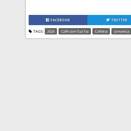
FACEBOOK
TWITTER
TAGS:
2026
Café com Tua Tia
Cafeína
conversa