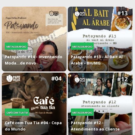
METAS DE APOIO
METAS DE APOIO
Patsyando #14 – Inventando
Patsyando #13 – Al Bait Al
Moda…de novo
Arabe – BH/MG
CAFÉ COM TUA TIA
METAS DE APOIO
Café com Tua Tia #04 – Copa
Patsyando #12 –
do Mundo
Atendimento ao Cliente