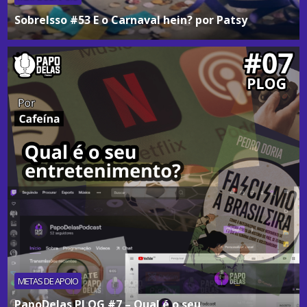
SobreIsso #53 E o Carnaval hein? por Patsy
METAS DE APOIO
PapoDelas PLOG #7 – Qual é o seu