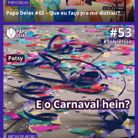
PAPO-DELAS
Papo Delas #63 – Que eu faço pra me distrair?
METAS DE APOIO