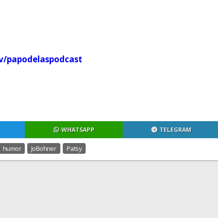
tv/papodelaspodcast
WHATSAPP
TELEGRAM
humor
JoBohner
Patsy