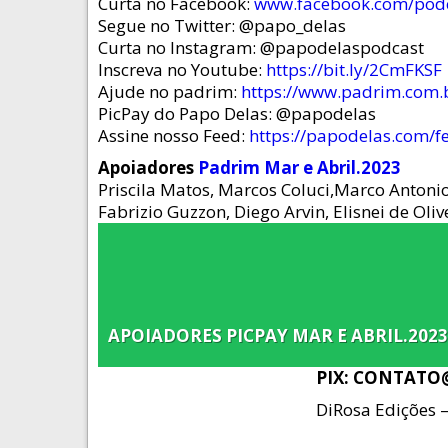
Curta no Facebook:
www.facebook.com/pod
Segue no Twitter: @papo_delas
Curta no Instagram: @papodelaspodcast
Inscreva no Youtube:
https://bit.ly/2CmFKSF
Ajude no padrim:
https://www.padrim.com.
PicPay do Papo Delas: @papodelas
Assine nosso Feed:
https://papodelas.com/f
Apoiadores
Padrim Mar e Abril.2023
Priscila Matos, Marcos Coluci,Marco Antonio 
Fabrizio Guzzon, Diego Arvin, Elisnei de Oliv
APOIADORES PICPAY MAR E ABRIL.2023
PIX: CONTAT
DiRosa Edições 