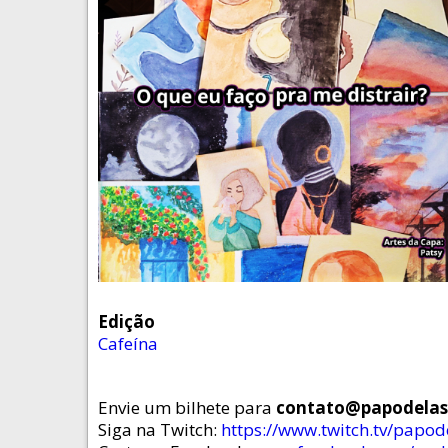
Edição
Cafeína
Envie um bilhete para
contato@papodela
Siga na Twitch:
https://www.twitch.tv/papo