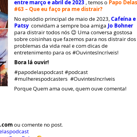
entre março e abril de 2023
, temos o
Papo Dela
#63 – Que eu faço pra me distrair?
No episódio principal de maio de 2023,
Cafeína e
Patsy
convidam a sempre boa amiga
Jo Bohner
para distrair todos nós 😉 Uma conversa gostosa
sobre coisinhas que fazemos para nos distrair dos
problemas da vida real e com dicas de
entretenimento para os #OuvintesIncríveis!
Bora lá ouvir!
#papodelaspodcast #podcast
#mulherespodcasters #OuvintesIncríveis
Porque Quem ama ouve, quem ouve comenta!
s.com
ou comente no post.
delaspodcast