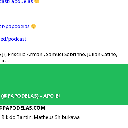
castPapoDelas
br/papodelas
eed/podcast
Jr, Priscilla Armani, Samuel Sobrinho, Julian Catino,
eira.
 (@PAPODELAS) – APOIE!
O@PAPODELAS.COM
– Rik do Tantin, Matheus Shibukawa