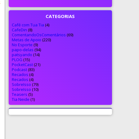
s
CATEGORIAS
Café com Tua Tia
(4)
CafeDin
(8)
ComentandoOsComentários
(69)
Metas de Apoio
(220)
No Esporte
(9)
papo-delas
(94)
patsyando
(14)
PLOG
(15)
PocketCast
(21)
Podcast
(83)
Recados
(4)
Recados
(4)
SobreIsso
(79)
SobreIsso
(10)
Teasers
(5)
Tia Neide
(1)