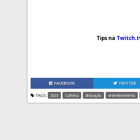
Tips na
Twitch.
FACEBOOK
TWITTER
TAGS:
2023
Cafeína
distração
entretenimento