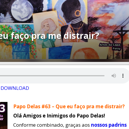
u faço pra me distrair?
DOWNLOAD
Papo Delas #63 – Que eu faço pra me distrair?
Olá Amigos e Inimigos do Papo Delas!
Conforme combinado, graças aos
nossos padrins