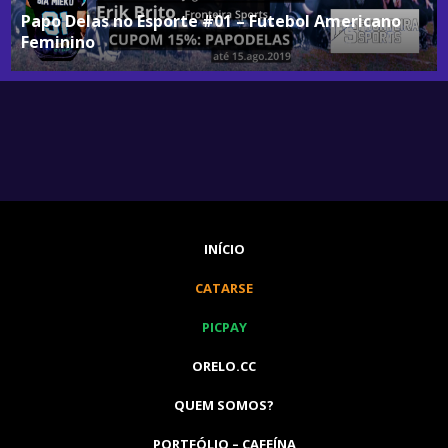
Papo Delas no Esporte #01 – Futebol Americano
Feminino
INÍCIO
CATARSE
PICPAY
ORELO.CC
QUEM SOMOS?
PORTFÓLIO – CAFEÍNA