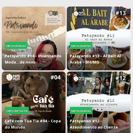
METAS DE APOIO
METAS DE APOIO
Patsyando #14 – Inventando
Patsyando #13 – Al Bait Al
Moda…de novo
Arabe – BH/MG
CAFÉ COM TUA TIA
METAS DE APOIO
Café com Tua Tia #04 – Copa
Patsyando #12 –
do Mundo
Atendimento ao Cliente